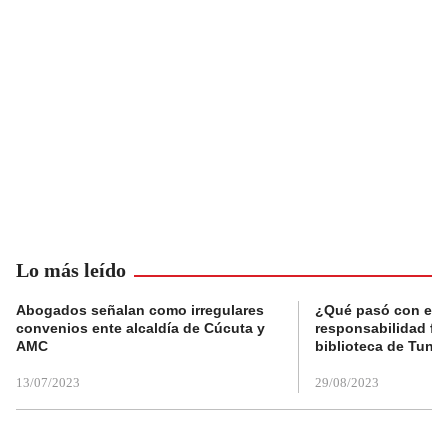
Lo más leído
Abogados señalan como irregulares
¿Qué pasó con el 
convenios ente alcaldía de Cúcuta y
responsabilidad fis
AMC
biblioteca de Tunja
13/07/2023
29/08/2023