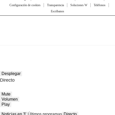
Configuración de cookies
Transparencia
Soluciones W
Teléfonos
Escríbanos
Desplegar
Directo
Mute
Volumen
Play
Noticias en 3′
Últimos programas
Directo