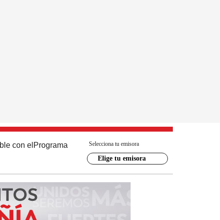
Selecciona tu emisora
ble con el
Programa
Elige tu emisora