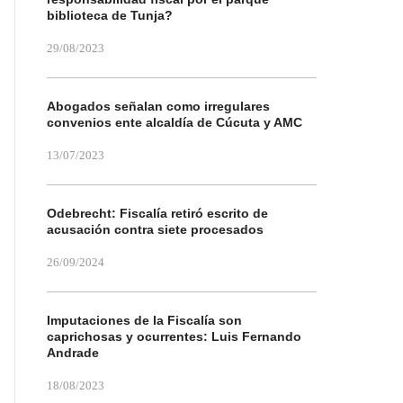
biblioteca de Tunja?
29/08/2023
Abogados señalan como irregulares
convenios ente alcaldía de Cúcuta y AMC
13/07/2023
Odebrecht: Fiscalía retiró escrito de
acusación contra siete procesados
26/09/2024
Imputaciones de la Fiscalía son
caprichosas y ocurrentes: Luis Fernando
Andrade
18/08/2023