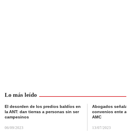
Lo más leído
El desorden de los predios baldíos en
Abogados señalan 
la ANT: dan tierras a personas sin ser
convenios ente alc
campesinos
AMC
06/09/2023
13/07/2023