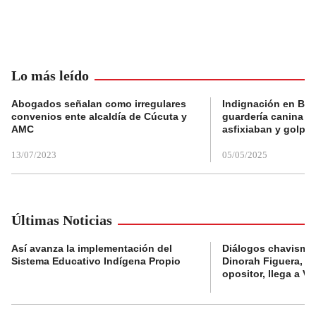
Lo más leído
Abogados señalan como irregulares
Indignación en Bog
convenios ente alcaldía de Cúcuta y
guardería canina e
AMC
asfixiaban y golpe
13/07/2023
05/05/2025
Últimas Noticias
Así avanza la implementación del
Diálogos chavismo 
Sistema Educativo Indígena Propio
Dinorah Figuera, lí
opositor, llega a V