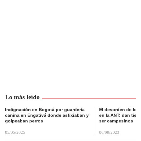
Lo más leído
Indignación en Bogotá por guardería
El desorden de los
canina en Engativá donde asfixiaban y
en la ANT: dan tier
golpeaban perros
ser campesinos
05/05/2025
06/09/2023