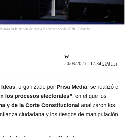
ianza en la justicia de cara a las elecciones de 2026. | Foto: W
W
20/09/2025 - 17:34
GMT-5
s Ideas
, organizado por
Prisa Media
, se realizó el
 en los procesos electorales”
, en el que los
a y de la Corte Constitucional
analizaron los
 confianza ciudadana y los riesgos de manipulación