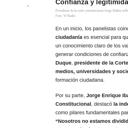
Confianza y legitimida
Presidente de la corte constitucional Jorge Ibáñez refle
Foto: W Radio
En un inicio, los panelistas coi
ciudadanía
es esencial para qu
un conocimiento claro de los v
generar condiciones de confianz
Duque
,
presidente de la Cort
medios, universidades y socie
formación ciudadana.
Por su parte,
Jorge Enrique Ib
Constitucional
, destacó
la ind
como pilares fundamentales para
“Nosotros no estamos dividid