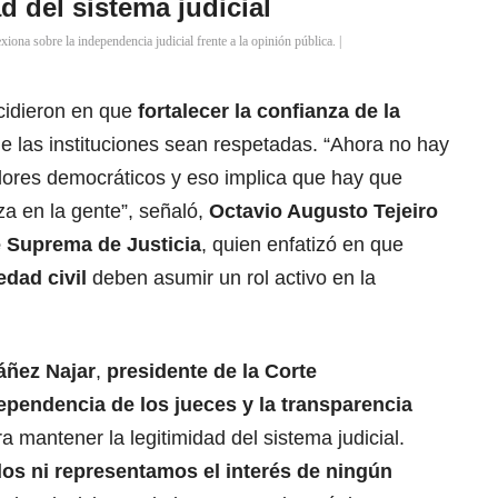
d del sistema judicial
xiona sobre la independencia judicial frente a la opinión pública. |
ncidieron en que
fortalecer la confianza de la
e las instituciones sean respetadas. “Ahora no hay
alores democráticos y eso implica que hay que
a en la gente”, señaló,
Octavio Augusto Tejeiro
e Suprema de Justicia
, quien enfatizó en que
dad civil
deben asumir un rol activo en la
áñez Najar
,
presidente de la Corte
ependencia de los jueces y la transparencia
 mantener la legitimidad del sistema judicial.
os ni representamos el interés de ningún