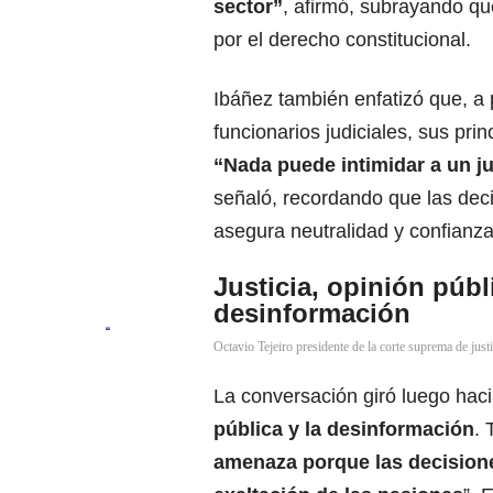
sector”
, afirmó, subrayando qu
por el derecho constitucional.
Ibáñez también enfatizó que, a
funcionarios judiciales, sus pr
“Nada puede intimidar a un j
señaló, recordando que las dec
asegura neutralidad y confianza
Justicia, opinión públi
desinformación
Octavio Tejeiro presidente de la corte suprema de just
La conversación giró luego hac
pública y la desinformación
. 
amenaza porque las decisione