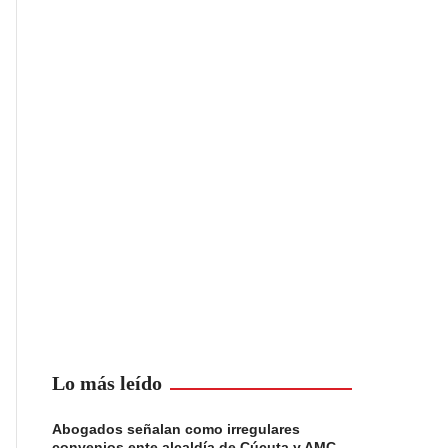
Lo más leído
Abogados señalan como irregulares
convenios ente alcaldía de Cúcuta y AMC