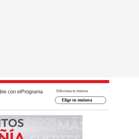
Selecciona tu emisora
ble con el
Programa
Elige tu emisora