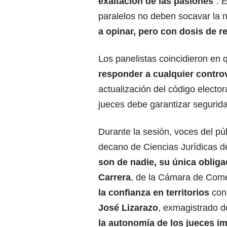
exaltación de las pasiones
”. 
paralelos no deben socavar la ne
a opinar, pero con dosis de 
Los panelistas coincidieron en
responder a cualquier controv
actualización del código elector
jueces debe garantizar segurida
Durante la sesión, voces del púb
decano de Ciencias Jurídicas d
son de nadie, su única obliga
Carrera
, de la Cámara de Come
la confianza en territorios
con 
José Lizarazo
, exmagistrado d
la autonomía de los jueces im