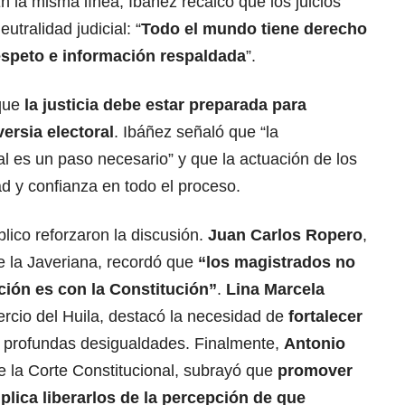
En la misma línea, Ibáñez recalcó que los juicios
utralidad judicial: “
Todo el mundo tiene derecho
respeto e información respaldada
”.
 que
la justicia debe estar preparada para
ersia electoral
. Ibáñez señaló que “la
al es un paso necesario” y que la actuación de los
d y confianza en todo el proceso.
lico reforzaron la discusión.
Juan Carlos Ropero
,
e la Javeriana, recordó que
“los magistrados no
ción es con la Constitución”
.
Lina Marcela
rcio del Huila, destacó la necesidad de
fortalecer
profundas desigualdades. Finalmente,
Antonio
e la Corte Constitucional, subrayó que
promover
plica liberarlos de la percepción de que