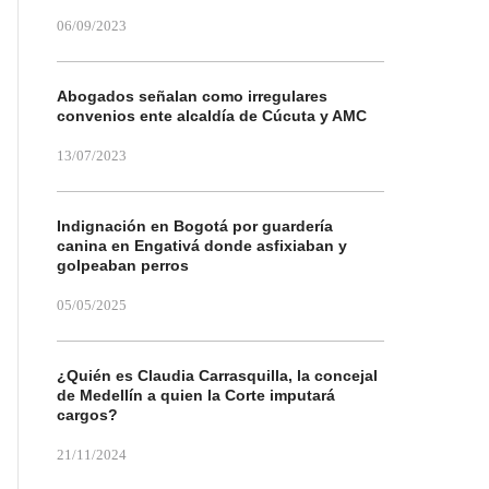
06/09/2023
Abogados señalan como irregulares
convenios ente alcaldía de Cúcuta y AMC
13/07/2023
Indignación en Bogotá por guardería
canina en Engativá donde asfixiaban y
golpeaban perros
05/05/2025
¿Quién es Claudia Carrasquilla, la concejal
de Medellín a quien la Corte imputará
cargos?
21/11/2024