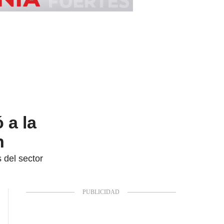
 a la
n
 del sector