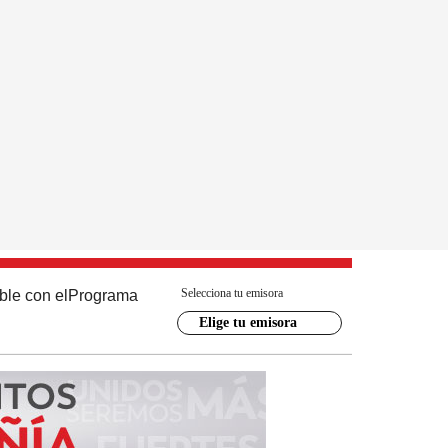
Selecciona tu emisora
ble con el
Programa
Elige tu emisora