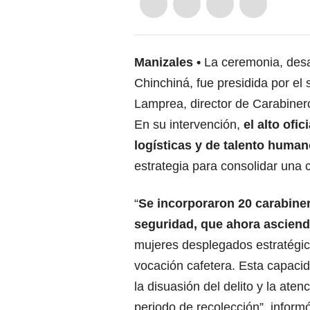
Manizales
La ceremonia, desar
Chinchiná, fue presidida por e
Lamprea, director de Carabinero
En su intervención,
el alto ofi
logísticas y de talento huma
estrategia para consolidar una
“
Se incorporaron 20 carabiner
seguridad, que ahora ascien
mujeres desplegados estratégi
vocación cafetera. Esta capacidad
la disuasión del delito y la ate
periodo de recolección”, informó