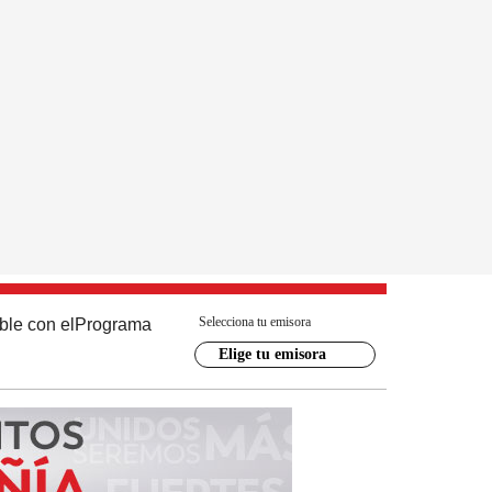
Selecciona tu emisora
ble con el
Programa
Elige tu emisora