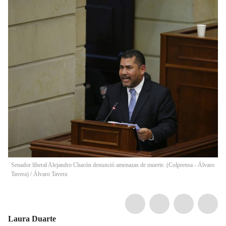
Senador liberal Alejandro Chacón denunció amenazas de muerte. (Colprensa - Álvaro
Tavera)
/
Álvaro Tavera
Laura Duarte