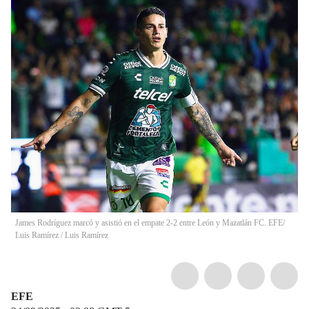
James Rodríguez marcó y asistió en el empate 2-2 entre León y Mazatlán FC. EFE/
Luis Ramírez
/
Luis Ramírez
EFE