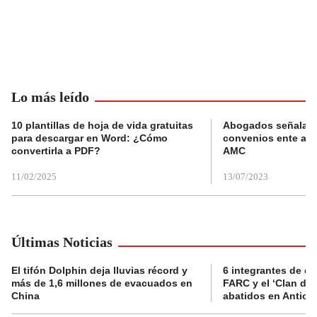
Lo más leído
10 plantillas de hoja de vida gratuitas
Abogados señalan 
para descargar en Word: ¿Cómo
convenios ente alc
convertirla a PDF?
AMC
11/02/2025
13/07/2023
Últimas Noticias
El tifón Dolphin deja lluvias récord y
6 integrantes de di
más de 1,6 millones de evacuados en
FARC y el ‘Clan del
China
abatidos en Antioq