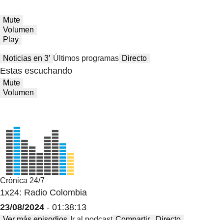
Mute
Volumen
Play
Noticias en 3′
Últimos programas
Directo
Estas escuchando
Mute
Volumen
Crónica 24/7
1x24: Radio Colombia
23/08/2024
- 01:38:13
Ver más episodios
Ir al podcast
Compartir
Directo