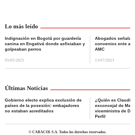
Lo más leído
Indignación en Bogotá por guardería
Abogados señalan 
canina en Engativá donde asfixiaban y
convenios ente alc
golpeaban perros
AMC
05/05/2025
13/07/2023
Últimas Noticias
Gobierno electo explica exclusión de
¿Quién es Claudia C
países de la posesión: embajadores
exconcejal de Mede
no estaban acreditados
viceministra de De
Perfil
© CARACOL S.A. Todos los derechos reservados.