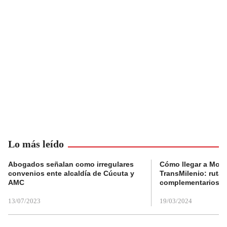
Lo más leído
Abogados señalan como irregulares
Cómo llegar a Mons
convenios ente alcaldía de Cúcuta y
TransMilenio: rutas
AMC
complementarios
13/07/2023
19/03/2024