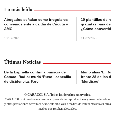
Lo más leído
Abogados señalan como irregulares
10 plantillas de hoj
convenios ente alcaldía de Cúcuta y
gratuitas para des
AMC
¿Cómo convertirla
13/07/2023
11/02/2025
Últimas Noticias
De la Espriella confirma primicia de
Murió alias ‘El Ruso
Caracol Radio: murió ‘Ruso’, cabecilla
frente 28 de las di
de disidencias Farc
‘Mordisco’
© CARACOL S.A. Todos los derechos reservados.
CARACOL S.A. realiza una reserva expresa de las reproducciones y usos de las obras
y otras prestaciones accesibles desde este sitio web a medios de lectura mecánica u otros
medios que resulten adecuados.