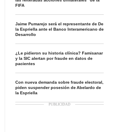
las reiteradas acciones unilaterales” de la
FIFA
Jaime Pumarejo será el representante de De
la Espriella ante el Banco Interamericano de
Desarrollo
¿Le pidieron su historia clínica? Famisanar
y la SIC alertan por fraude en datos de
pacientes
Con nueva demanda sobre fraude electoral,
piden suspender posesión de Abelardo de
la Espriella