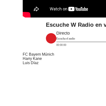
Escuche W Radio en v
Directo
Escucha el audio
00:00:00
FC Bayern Múnich
Harry Kane
Luis Díaz