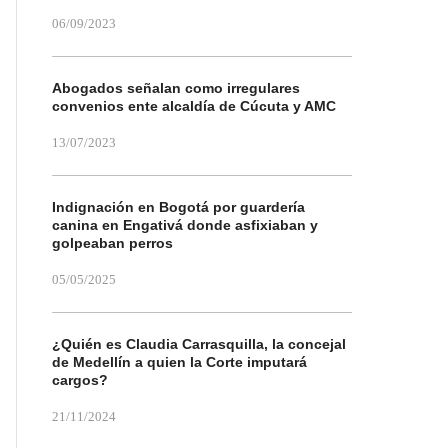
06/09/2023
Abogados señalan como irregulares
convenios ente alcaldía de Cúcuta y AMC
13/07/2023
Indignación en Bogotá por guardería
canina en Engativá donde asfixiaban y
golpeaban perros
05/05/2025
¿Quién es Claudia Carrasquilla, la concejal
de Medellín a quien la Corte imputará
cargos?
21/11/2024