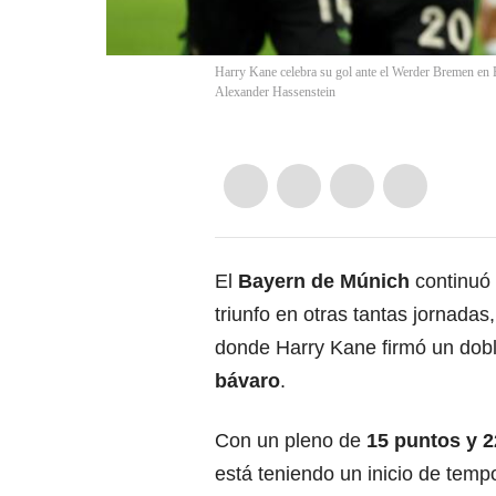
Harry Kane celebra su gol ante el Werder Bremen en
Alexander Hassenstein
El
Bayern de Múnich
continuó 
triunfo en otras tantas jornadas,
donde Harry Kane firmó un dob
bávaro
.
Con un pleno de
15 puntos y 2
está teniendo un inicio de temp