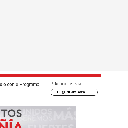
Selecciona tu emisora
ble con el
Programa
Elige tu emisora