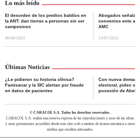
Lo más leído
El desorden de los predios baldíos en
Abogados señalan 
la ANT: dan tierras a personas sin ser
convenios ente alc
campesinos
AMC
06/09/2023
13/07/2023
Últimas Noticias
¿Le pidieron su historia clínica?
Con nueva demanda
Famisanar y la SIC alertan por fraude
electoral, piden s
en datos de pacientes
posesión de Abelard
© CARACOL S.A. Todos los derechos reservados.
CARACOL S.A. realiza una reserva expresa de las reproducciones y usos de las obras
y otras prestaciones accesibles desde este sitio web a medios de lectura mecánica u otros
medios que resulten adecuados.