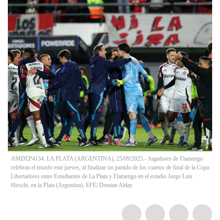
AMDEP4134. LA PLATA (ARGENTINA), 25/09/2025.- Jugadores de Flamengo
celebran el triunfo este jueves, al finalizar un partido de los cuartos de final de la Copa
Libertadores entre Estudiantes de La Plata y Flamengo en el estadio Jorge Luis
Hirschi, en la Plata (Argentina). EFE/ Demian Alday