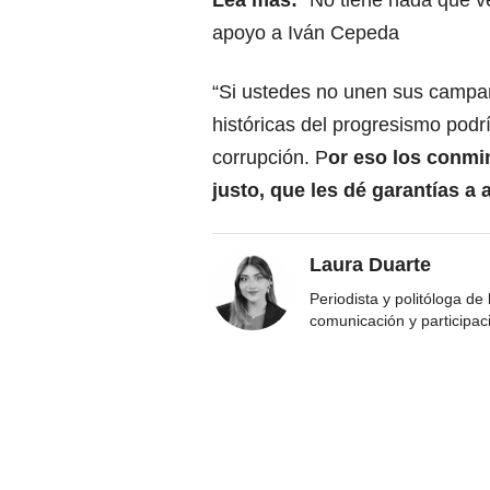
Lea más:
“No tiene nada que v
apoyo a Iván Cepeda
“Si ustedes no unen sus campañ
históricas del progresismo podr
corrupción. P
or eso los conm
justo, que les dé garantías a 
Laura Duarte
Periodista y politóloga de
comunicación y participac