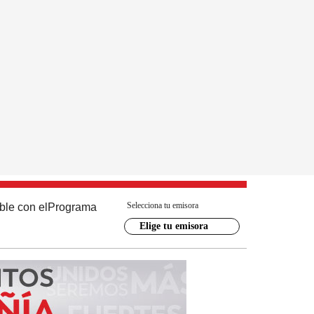
Selecciona tu emisora
ble con el
Programa
Elige tu emisora