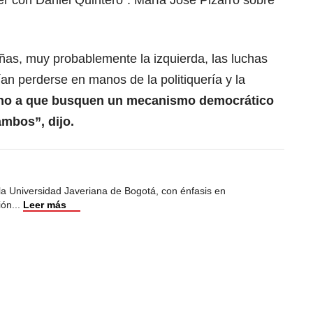
er con Daniel Quintero”: María José Pizarro sobre
as, muy probablemente la izquierda, las luchas
ían perderse en manos de la politiquería y la
ino a que busquen un mecanismo democrático
ambos”, dijo.
 la Universidad Javeriana de Bogotá, con énfasis en
ión
...
Leer más