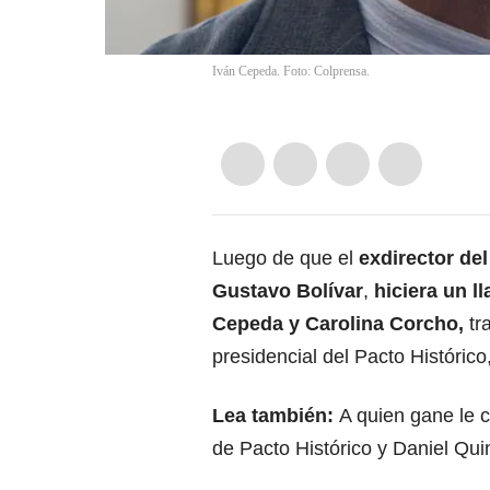
Iván Cepeda. Foto: Colprensa.
Luego de que el
exdirector de
Gustavo Bolívar
,
hiciera un l
Cepeda y Carolina Corcho,
tr
presidencial del Pacto Históric
Lea también:
A quien gane le 
de Pacto Histórico y Daniel Qui