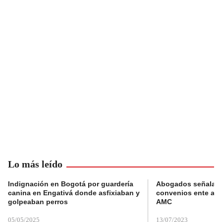
Lo más leído
Indignación en Bogotá por guardería
Abogados señalan 
canina en Engativá donde asfixiaban y
convenios ente alc
golpeaban perros
AMC
05/05/2025
13/07/2023