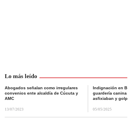
Lo más leído
Abogados señalan como irregulares
Indignación en Bog
convenios ente alcaldía de Cúcuta y
guardería canina e
AMC
asfixiaban y golpe
13/07/2023
05/05/2025