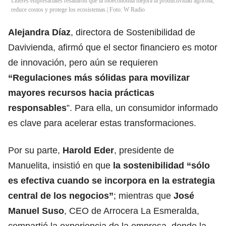
Líderes empresariales resaltaron que la bioeconomía mejora la productividad agrícola,
reduce costos y protege los ecosistemas.| Foto: W Radio
Alejandra Díaz
, directora de Sostenibilidad de
Davivienda, afirmó que el sector financiero es motor
de innovación, pero aún se requieren
“Regulaciones más sólidas para movilizar
mayores recursos hacia prácticas
responsables
”. Para ella, un consumidor informado
es clave para acelerar estas transformaciones.
Por su parte,
Harold Eder
, presidente de
Manuelita, insistió en que
la sostenibilidad “sólo
es efectiva cuando se incorpora en la estrategia
central de los negocios”
; mientras que
José
Manuel Suso
, CEO de Arrocera La Esmeralda,
compartió la experiencia de la empresa, donde la