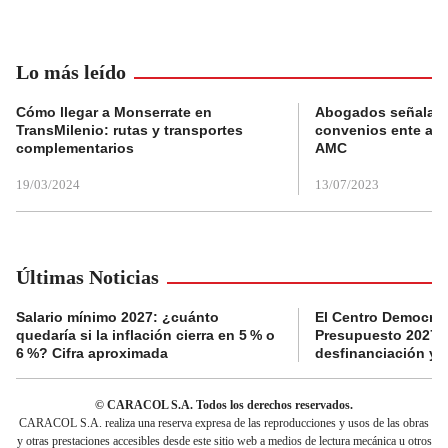
Lo más leído
Cómo llegar a Monserrate en
Abogados señalan 
TransMilenio: rutas y transportes
convenios ente alc
complementarios
AMC
19/03/2024
13/07/2023
Últimas Noticias
Salario mínimo 2027: ¿cuánto
El Centro Democrát
quedaría si la inflación cierra en 5 % o
Presupuesto 2027 p
6 %? Cifra aproximada
desfinanciación y 
© CARACOL S.A. Todos los derechos reservados.
CARACOL S.A. realiza una reserva expresa de las reproducciones y usos de las obras
y otras prestaciones accesibles desde este sitio web a medios de lectura mecánica u otros