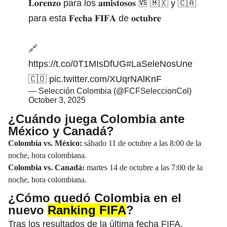
𝐋𝐨𝐫𝐞𝐧𝐳𝐨 para los 𝐚𝐦𝐢𝐬𝐭𝐨𝐬𝐨𝐬 🆚 🇲🇽 y 🇨🇦
para esta 𝐅𝐞𝐜𝐡𝐚 𝐅𝐈𝐅𝐀 de 𝐨𝐜𝐭𝐮𝐛𝐫𝐞
🔗
https://t.co/0T1MIsDfUG
#LaSeleNosUne
🇨🇴
pic.twitter.com/XUqrNAlKnF
— Selección Colombia (@FCFSeleccionCol)
October 3, 2025
¿Cuándo juega Colombia ante
México y Canadá?
Colombia vs. México:
sábado 11 de octubre a las 8:00 de la
noche, hora colombiana.
Colombia vs. Canadá:
martes 14 de octubre a las 7:00 de la
noche, hora colombiana.
¿Cómo quedó Colombia en el
nuevo
Ranking FIFA
?
Tras los resultados de la última fecha FIFA,