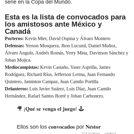
serie en la Copa del Mundo.
Esta es la lista de convocados para
los amistosos ante México y
Canadá
Porteros:
Kevin Mier,
David Ospina
y Álvaro Montero
Defensas:
Yerson Mosquera, Jhon Lucumí,
Daniel Muñoz
,
Álvaro Angulo, Andrés Romás, Yerry Mina,
Davinson Sánchez
y
Johan Mojica.
Mediocampistas:
Kevin Castaño, Yaser Asprilla, James
Rodríguez,
Richard Ríos
, Jefferson Lerma, Juan Fernando
Quintero, Jaminton Campaz, Juan Camilo Portilla
Delanteros:
Luis Javier Suárez,
Luis Díaz
, Juan Camilo
Hernández, Rafael Santos Borré y Johan Carbonero.
🎥 ¡𝐐𝐮𝐞́ 𝐬𝐞 𝐯𝐞𝐧𝐠𝐚 𝐞𝐥 𝐣𝐮𝐞𝐠𝐨! 🕹️
Ellos son los 𝐜𝐨𝐧𝐯𝐨𝐜𝐚𝐝𝐨𝐬 por 𝐍𝐞́𝐬𝐭𝐨𝐫