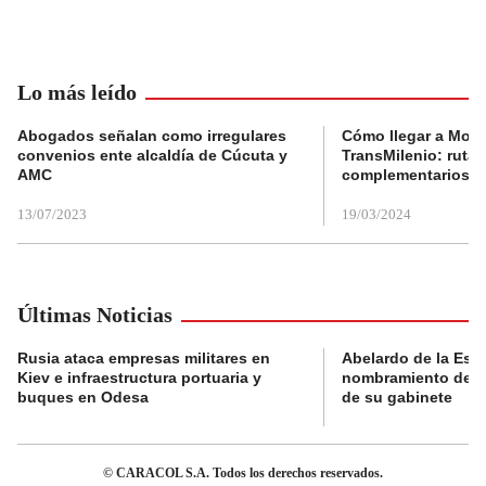
Lo más leído
Abogados señalan como irregulares
Cómo llegar a Mons
convenios ente alcaldía de Cúcuta y
TransMilenio: rutas
AMC
complementarios
13/07/2023
19/03/2024
Últimas Noticias
Rusia ataca empresas militares en
Abelardo de la Espri
Kiev e infraestructura portuaria y
nombramiento de lo
buques en Odesa
de su gabinete
© CARACOL S.A. Todos los derechos reservados.