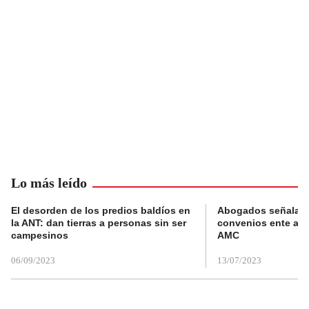
Lo más leído
El desorden de los predios baldíos en
Abogados señalan 
la ANT: dan tierras a personas sin ser
convenios ente alc
campesinos
AMC
06/09/2023
13/07/2023