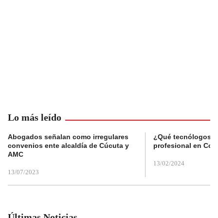
Lo más leído
Abogados señalan como irregulares
¿Qué tecnólogos re
convenios ente alcaldía de Cúcuta y
profesional en Col
AMC
13/02/2024
13/07/2023
Últimas Noticias