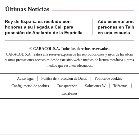
Últimas Noticias
Rey de España es recibido con
Adolescente armad
honores a su llegada a Cali para
personas en Tailand
posesión de Abelardo de la Espriella
en una escuela
© CARACOL S.A. Todos los derechos reservados.
CARACOL S.A. realiza una reserva expresa de las reproducciones y usos de las obras
y otras prestaciones accesibles desde este sitio web a medios de lectura mecánica u otros
medios que resulten adecuados.
Aviso legal
Política de Protección de Datos
Política de cookies
Configuración de cookies
Transparencia
Soluciones W
Teléfonos
Escríbanos