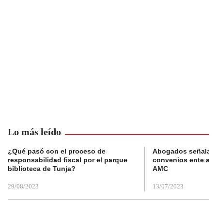
Lo más leído
¿Qué pasó con el proceso de
Abogados señalan 
responsabilidad fiscal por el parque
convenios ente alc
biblioteca de Tunja?
AMC
29/08/2023
13/07/2023