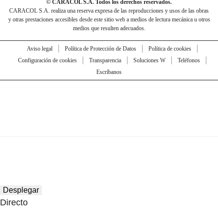
© CARACOL S.A. Todos los derechos reservados.
CARACOL S.A. realiza una reserva expresa de las reproducciones y usos de las obras
y otras prestaciones accesibles desde este sitio web a medios de lectura mecánica u otros
medios que resulten adecuados.
Aviso legal
Política de Protección de Datos
Política de cookies
Configuración de cookies
Transparencia
Soluciones W
Teléfonos
Escríbanos
Desplegar
Directo