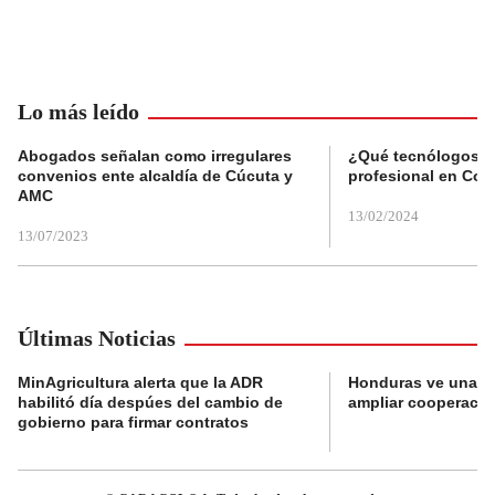
Lo más leído
Abogados señalan como irregulares
¿Qué tecnólogos re
convenios ente alcaldía de Cúcuta y
profesional en Col
AMC
13/02/2024
13/07/2023
Últimas Noticias
MinAgricultura alerta que la ADR
Honduras ve una o
habilitó día despúes del cambio de
ampliar cooperaci
gobierno para firmar contratos