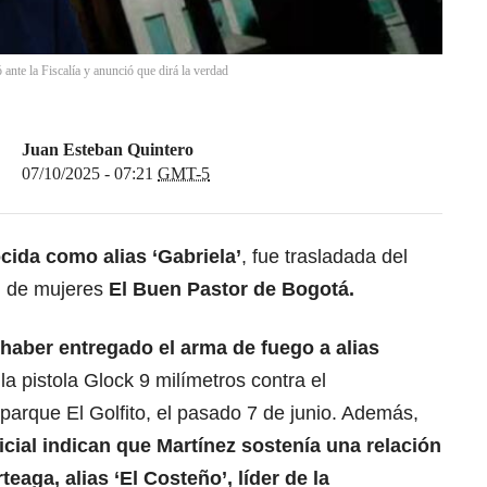
nte la Fiscalía y anunció que dirá la verdad
Juan Esteban Quintero
07/10/2025 - 07:21
GMT-5
cida como alias ‘Gabriela’
, fue trasladada del
el de mujeres
El Buen Pastor de Bogotá.
haber entregado el arma de fuego a alias
la pistola Glock 9 milímetros contra el
 parque El Golfito, el pasado 7 de junio. Además,
icial indican que Martínez sostenía una relación
eaga, alias ‘El Costeño’, líder de la