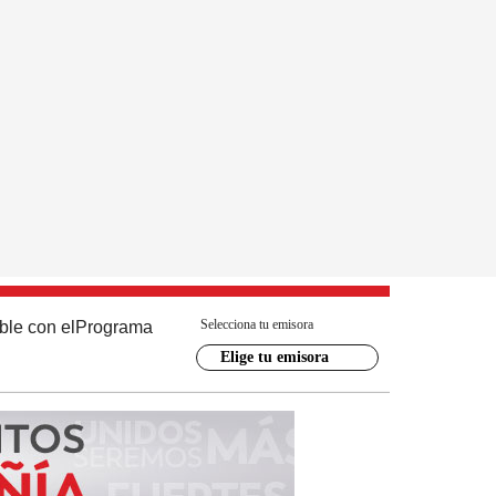
Selecciona tu emisora
ble con el
Programa
Elige tu emisora