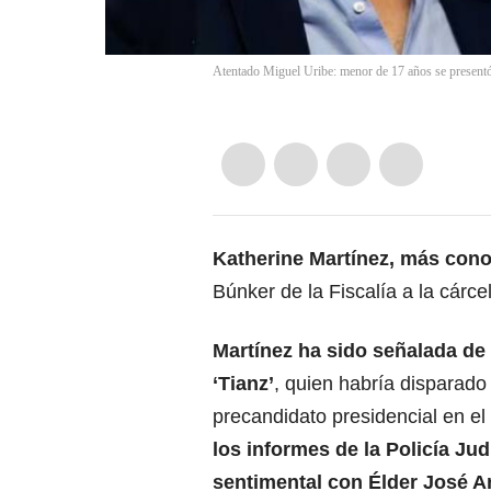
Atentado Miguel Uribe: menor de 17 años se presentó a
Katherine Martínez, más cono
Búnker de la Fiscalía a la cárc
Martínez ha sido señalada de 
‘Tianz’
, quien habría disparado 
precandidato presidencial en el
los informes de la Policía Jud
sentimental con
Élder José Art