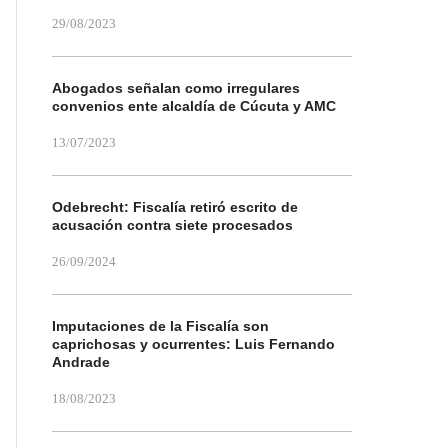
29/08/2023
Abogados señalan como irregulares
convenios ente alcaldía de Cúcuta y AMC
13/07/2023
Odebrecht: Fiscalía retiró escrito de
acusación contra siete procesados
26/09/2024
Imputaciones de la Fiscalía son
caprichosas y ocurrentes: Luis Fernando
Andrade
18/08/2023