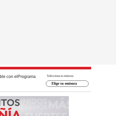
Selecciona tu emisora
ble con el
Programa
Elige tu emisora