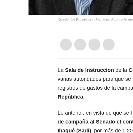
Ricardo Roa (Colprensa) y Guillermo Alfonso Jaramil
La
Sala de Instrucción
de la
C
varias autoridades para que se 
registros de gastos de la camp
República
.
Lo anterior, en vista de que s
de campaña al Senado el cont
Ibagué (Sadi)
, por más de 1.2