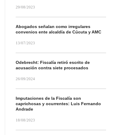
29/08/2023
Abogados señalan como irregulares
convenios ente alcaldía de Cúcuta y AMC
13/07/2023
Odebrecht: Fiscalía retiró escrito de
acusación contra siete procesados
26/09/2024
Imputaciones de la Fiscalía son
caprichosas y ocurrentes: Luis Fernando
Andrade
18/08/2023