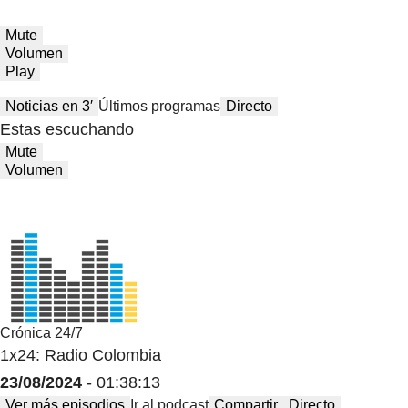
Mute
Volumen
Play
Noticias en 3′
Últimos programas
Directo
Estas escuchando
Mute
Volumen
Crónica 24/7
1x24: Radio Colombia
23/08/2024
- 01:38:13
Ver más episodios
Ir al podcast
Compartir
Directo