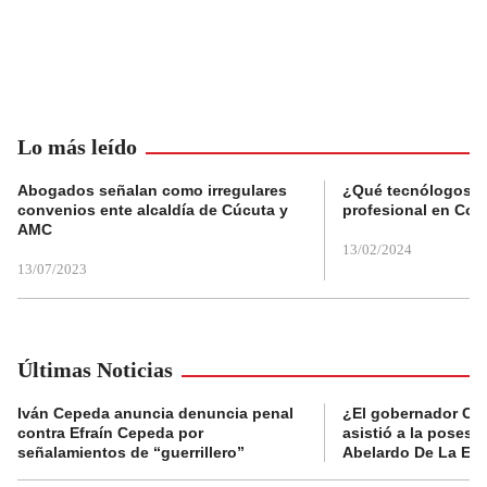
Lo más leído
Abogados señalan como irregulares
¿Qué tecnólogos re
convenios ente alcaldía de Cúcuta y
profesional en Col
AMC
13/02/2024
13/07/2023
Últimas Noticias
Iván Cepeda anuncia denuncia penal
¿El gobernador Ca
contra Efraín Cepeda por
asistió a la posesi
señalamientos de “guerrillero”
Abelardo De La Esp