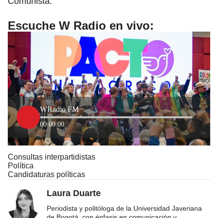
Comunista.
Escuche W Radio en vivo:
Directo
WRadio FM
00:00:00
Consultas interpartidistas
Política
Candidaturas políticas
Laura Duarte
Periodista y politóloga de la Universidad Javeriana
de Bogotá, con énfasis en comunicación y