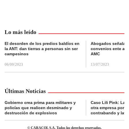
Lo más leído
El desorden de los predios baldíos en
Abogados señalan 
la ANT: dan tierras a personas sin ser
convenios ente alc
campesinos
AMC
06/09/2023
13/07/2023
Últimas Noticias
Gobierno crea prima para militares y
Caso Lili Pink: La F
policías que realicen desminado y
otra empresa por p
destrucción de explosivos
contrabando y lava
© CARACOL S.A. Todos los derechos reservados.