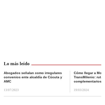
Lo más leído
Abogados señalan como irregulares
Cómo llegar a Mons
convenios ente alcaldía de Cúcuta y
TransMilenio: rutas
AMC
complementarios
13/07/2023
19/03/2024