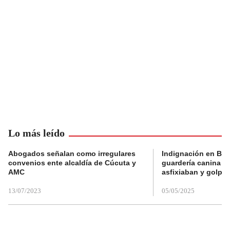
Lo más leído
Abogados señalan como irregulares
Indignación en Bog
convenios ente alcaldía de Cúcuta y
guardería canina e
AMC
asfixiaban y golpe
13/07/2023
05/05/2025