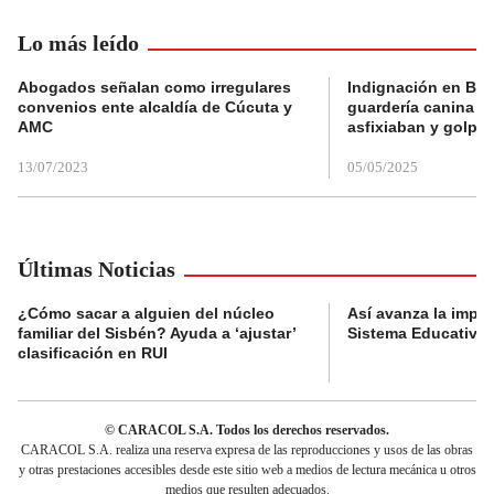
Lo más leído
Abogados señalan como irregulares
Indignación en Bog
convenios ente alcaldía de Cúcuta y
guardería canina e
AMC
asfixiaban y golpe
13/07/2023
05/05/2025
Últimas Noticias
¿Cómo sacar a alguien del núcleo
Así avanza la impl
familiar del Sisbén? Ayuda a ‘ajustar’
Sistema Educativo 
clasificación en RUI
© CARACOL S.A. Todos los derechos reservados.
CARACOL S.A. realiza una reserva expresa de las reproducciones y usos de las obras
y otras prestaciones accesibles desde este sitio web a medios de lectura mecánica u otros
medios que resulten adecuados.