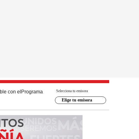
Selecciona tu emisora
ble con el
Programa
Elige tu emisora