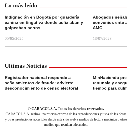
Lo más leído
Indignación en Bogotá por guardería
Abogados señalan 
canina en Engativá donde asfixiaban y
convenios ente alc
golpeaban perros
AMC
05/05/2025
13/07/2023
Últimas Noticias
Registrador nacional responde a
MinHacienda presen
señalamientos de fraude: advierte
renuncia y aseguró
desconocimiento de censo electoral
tiempo para culmina
© CARACOL S.A. Todos los derechos reservados.
CARACOL S.A. realiza una reserva expresa de las reproducciones y usos de las obras
y otras prestaciones accesibles desde este sitio web a medios de lectura mecánica u otros
medios que resulten adecuados.