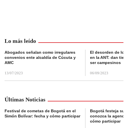
Lo más leído
Abogados señalan como irregulares
El desorden de los
convenios ente alcaldía de Cúcuta y
en la ANT: dan tier
AMC
ser campesinos
13/07/2023
06/09/2023
Últimas Noticias
Festival de cometas de Bogotá en el
Bogotá festeja su 
Simón Bolívar: fecha y cómo participar
conozca la agenda 
cómo participar