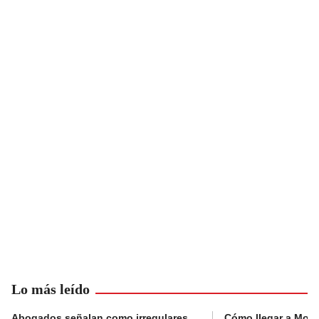
Lo más leído
Abogados señalan como irregulares
Cómo llegar a Mons