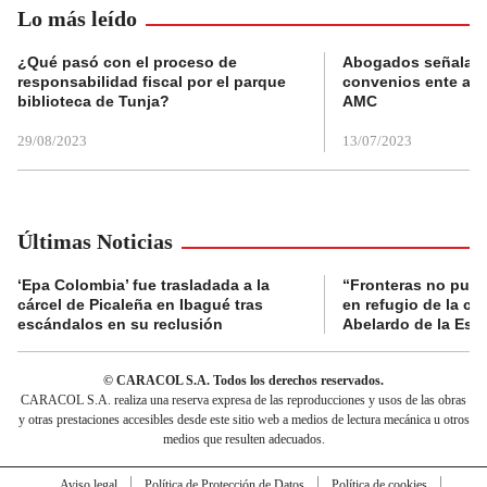
Lo más leído
¿Qué pasó con el proceso de
Abogados señalan 
responsabilidad fiscal por el parque
convenios ente alc
biblioteca de Tunja?
AMC
29/08/2023
13/07/2023
Últimas Noticias
‘Epa Colombia’ fue trasladada a la
“Fronteras no pued
cárcel de Picaleña en Ibagué tras
en refugio de la co
escándalos en su reclusión
Abelardo de la Espr
© CARACOL S.A. Todos los derechos reservados.
CARACOL S.A. realiza una reserva expresa de las reproducciones y usos de las obras
y otras prestaciones accesibles desde este sitio web a medios de lectura mecánica u otros
medios que resulten adecuados.
Aviso legal
Política de Protección de Datos
Política de cookies