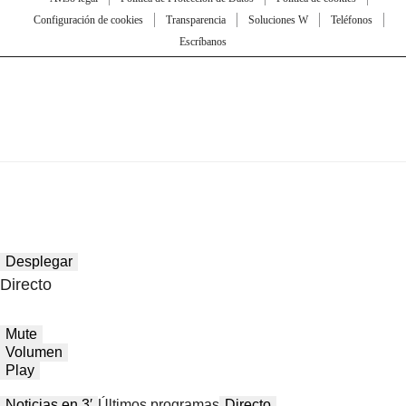
Configuración de cookies
Transparencia
Soluciones W
Teléfonos
Escríbanos
Desplegar
Directo
Mute
Volumen
Play
Noticias en 3′
Últimos programas
Directo