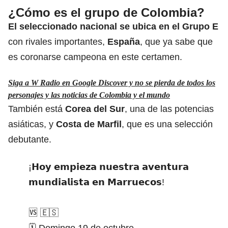
¿Cómo es el grupo de Colombia?
El seleccionado nacional se ubica en el Grupo E
con rivales importantes,
España
, que ya sabe que
es coronarse campeona en este certamen.
Siga a W Radio en Google Discover y no se pierda de todos los
personajes y las noticias de Colombia y el mundo
También está
Corea del Sur
, una de las potencias
asiáticas, y
Costa de Marfil
, que es una selección
debutante.
¡𝗛𝗼𝘆 𝗲𝗺𝗽𝗶𝗲𝘇𝗮 𝗻𝘂𝗲𝘀𝘁𝗿𝗮 𝗮𝘃𝗲𝗻𝘁𝘂𝗿𝗮
𝗺𝘂𝗻𝗱𝗶𝗮𝗹𝗶𝘀𝘁𝗮 𝗲𝗻 𝗠𝗮𝗿𝗿𝘂𝗲𝗰𝗼𝘀!
🆚 🇪🇸
🗓 Domingo 19 de octubre