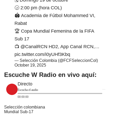
🕞 2:00 pm (hora COL)
🏟 Academia de Fútbol Mohammed VI,
Rabat
🏆 Copa Mundial Femenina de la FIFA
Sub 17
📺
@CanalRCN
HD2, App Canal RCN,…
pic.twitter.com/i0yUHf3Kbq
— Selección Colombia (@FCFSeleccionCol)
October 19, 2025
Escuche W Radio en vivo aquí:
Directo
Escucha el audio
00:00:00
Selección colombiana
Mundial Sub-17