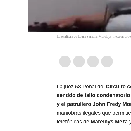
La exniñera de Laura Sarabia, Marelbys mesa en prue
La juez 53 Penal del
Circuito 
sentido de fallo condenatorio
y el patrullero John Fredy Mo
maniobras ilegales que permitier
telefónicas de
Marelbys Meza
y