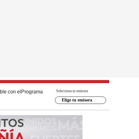
Selecciona tu emisora
ble con el
Programa
Elige tu emisora