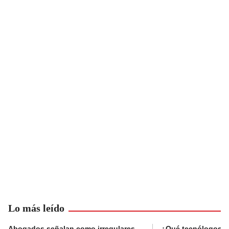
Lo más leído
Abogados señalan como irregulares
¿Qué tecnólogos re