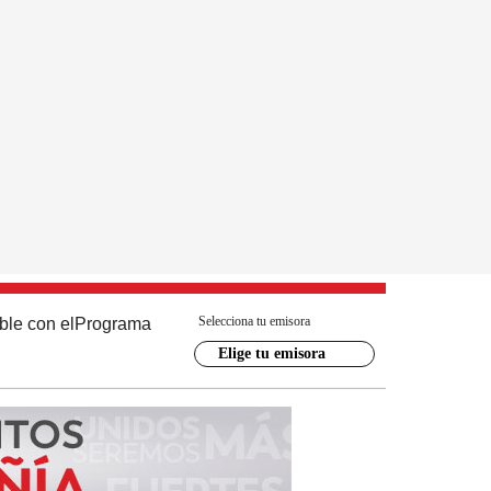
Selecciona tu emisora
ble con el
Programa
Elige tu emisora