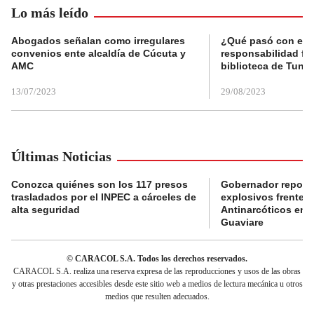
Lo más leído
Abogados señalan como irregulares
¿Qué pasó con el 
convenios ente alcaldía de Cúcuta y
responsabilidad fis
AMC
biblioteca de Tunja
13/07/2023
29/08/2023
Últimas Noticias
Conozca quiénes son los 117 presos
Gobernador reporta
trasladados por el INPEC a cárceles de
explosivos frente 
alta seguridad
Antinarcóticos en 
Guaviare
© CARACOL S.A. Todos los derechos reservados.
CARACOL S.A. realiza una reserva expresa de las reproducciones y usos de las obras
y otras prestaciones accesibles desde este sitio web a medios de lectura mecánica u otros
medios que resulten adecuados.