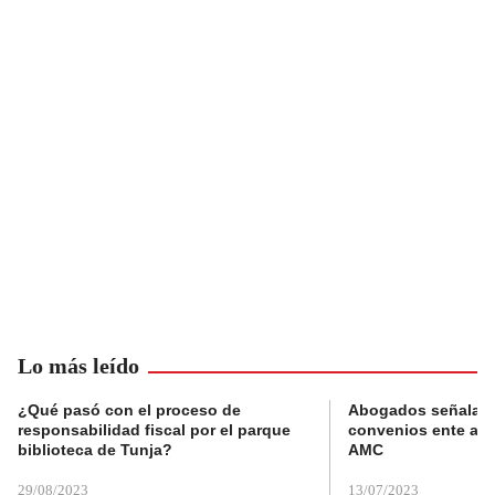
Lo más leído
¿Qué pasó con el proceso de
Abogados señalan 
responsabilidad fiscal por el parque
convenios ente alc
biblioteca de Tunja?
AMC
29/08/2023
13/07/2023