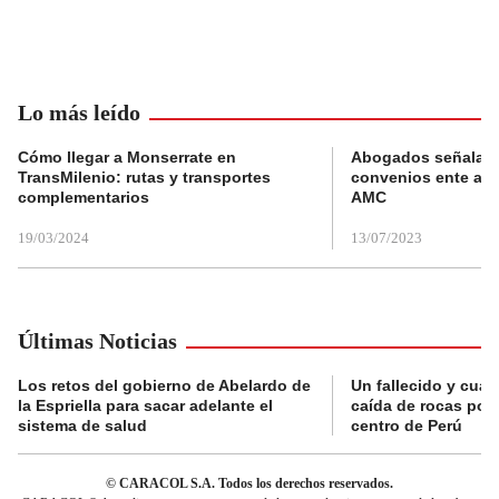
Lo más leído
Cómo llegar a Monserrate en
Abogados señalan 
TransMilenio: rutas y transportes
convenios ente alc
complementarios
AMC
19/03/2024
13/07/2023
Últimas Noticias
Los retos del gobierno de Abelardo de
Un fallecido y cuat
la Espriella para sacar adelante el
caída de rocas por 
sistema de salud
centro de Perú
© CARACOL S.A. Todos los derechos reservados.