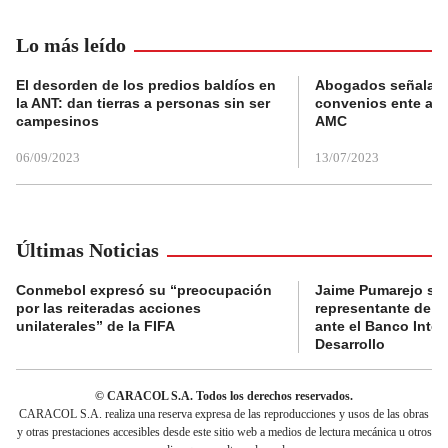
Lo más leído
El desorden de los predios baldíos en
Abogados señalan 
la ANT: dan tierras a personas sin ser
convenios ente alc
campesinos
AMC
06/09/2023
13/07/2023
Últimas Noticias
Conmebol expresó su “preocupación
Jaime Pumarejo ser
por las reiteradas acciones
representante de De
unilaterales” de la FIFA
ante el Banco Inte
Desarrollo
© CARACOL S.A. Todos los derechos reservados.
CARACOL S.A. realiza una reserva expresa de las reproducciones y usos de las obras
y otras prestaciones accesibles desde este sitio web a medios de lectura mecánica u otros