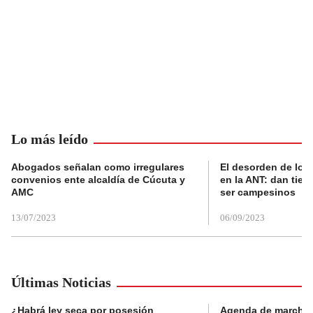
Lo más leído
Abogados señalan como irregulares
El desorden de los
convenios ente alcaldía de Cúcuta y
en la ANT: dan tier
AMC
ser campesinos
13/07/2023
06/09/2023
Últimas Noticias
¿Habrá ley seca por posesión
Agenda de marchas