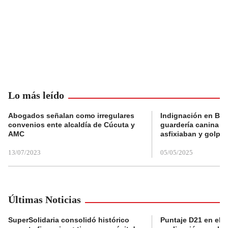
Lo más leído
Abogados señalan como irregulares
Indignación en Bog
convenios ente alcaldía de Cúcuta y
guardería canina e
AMC
asfixiaban y golpe
13/07/2023
05/05/2025
Últimas Noticias
SuperSolidaria consolidó histórico
Puntaje D21 en el R