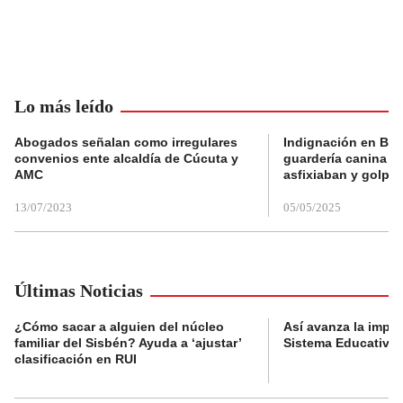
Lo más leído
Abogados señalan como irregulares
Indignación en Bog
convenios ente alcaldía de Cúcuta y
guardería canina e
AMC
asfixiaban y golpe
13/07/2023
05/05/2025
Últimas Noticias
¿Cómo sacar a alguien del núcleo
Así avanza la impl
familiar del Sisbén? Ayuda a ‘ajustar’
Sistema Educativo 
clasificación en RUI