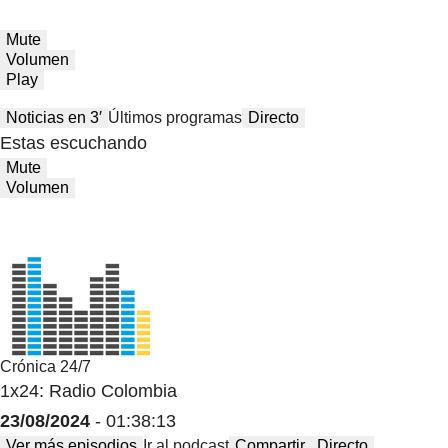
Mute
Volumen
Play
Noticias en 3′
Últimos programas
Directo
Estas escuchando
Mute
Volumen
Crónica 24/7
1x24: Radio Colombia
23/08/2024
- 01:38:13
Ver más episodios
Ir al podcast
Compartir
Directo