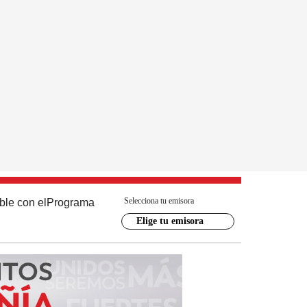
Selecciona tu emisora
ble con el
Programa
Elige tu emisora