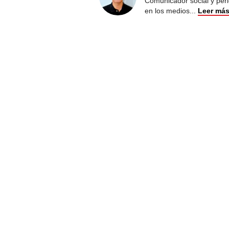
Comunicador social y peri
en los medios
...
Leer má