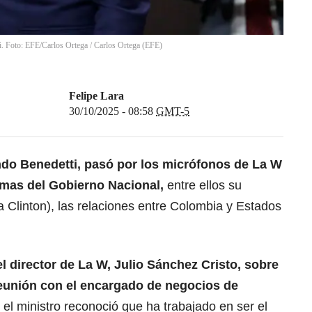
i. Foto: EFE/Carlos Ortega
/
Carlos Ortega
(
EFE
)
Felipe Lara
30/10/2025 - 08:58
GMT-5
ando Benedetti
, pasó por los micrófonos de La W
emas del Gobierno Nacional,
entre ellos su
a Clinton), las relaciones entre Colombia y Estados
l director de La W, Julio Sánchez Cristo, sobre
reunión
con el encargado de negocios de
, el ministro reconoció que ha trabajado en ser el