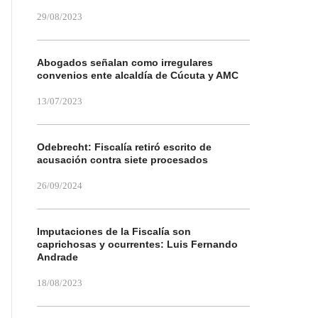
29/08/2023
Abogados señalan como irregulares
convenios ente alcaldía de Cúcuta y AMC
13/07/2023
Odebrecht: Fiscalía retiró escrito de
acusación contra siete procesados
26/09/2024
Imputaciones de la Fiscalía son
caprichosas y ocurrentes: Luis Fernando
Andrade
18/08/2023